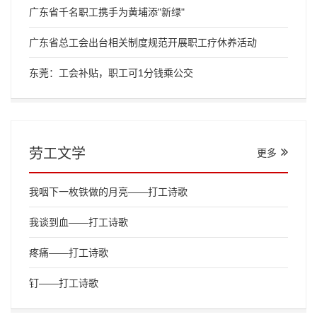
广东省千名职工携手为黄埔添"新绿"
广东省总工会出台相关制度规范开展职工疗休养活动
东莞：工会补贴，职工可1分钱乘公交
劳工文学
更多
我咽下一枚铁做的月亮——打工诗歌
我谈到血——打工诗歌
疼痛——打工诗歌
钉——打工诗歌