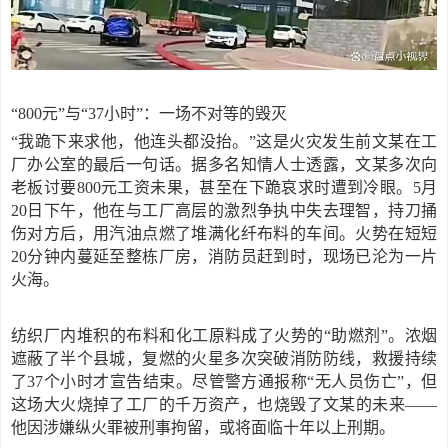
“800元”与“37小时”：一场不对等的毁灭
“我跪下来求他，他连头都没抬。”这是火灾发生前文某在工
厂办公室的最后一句话。据多名知情人士透露，文某多次向
老板讨要800元工资未果，甚至在下跪哀求时遭到冷眼。5月
20日下午，他在与工厂高层的激烈争执中失去理智，持刀捅
伤对方后，用汽油点燃了堆满化纤布料的车间。火势在短短
20分钟内蔓延至整栋厂房，消防员赶到时，现场已沦为一片
火海。
纺织厂内堆积的布料和化工原料成了火势的
“助燃剂”。浓烟
遮蔽了半个县城，复燃的火星多次突破消防防线，救援持续
了37个小时才宣告结束。尽管警方通报称“无人员伤亡”，但
这场大火烧掉了工厂的千万资产，也烧毁了文某的未来——
他因涉嫌纵火罪被刑事拘留，或将面临十年以上刑期。