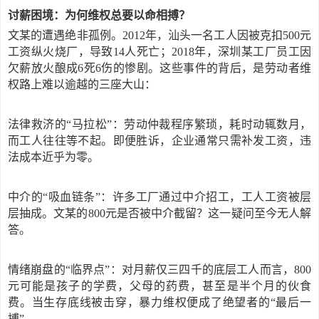
讨薪困境：为何维权总要以命相搏？
文某的遭遇绝非孤例。
2012年，汕头一名工人因被克扣500元
工资纵火烧厂，导致14人死亡；2018年，深圳某工厂员工因
欠薪放火酿成6死6伤的惨剧。这些事件的背后，是劳动者维
权路上难以逾越的三座大山：
法律救济的
“马拉松”：劳动仲裁程序繁琐，耗时动辄数月，
而工人往往等不起。即便胜诉，企业通常只需补发工资，违
法成本近乎为零。
中介的
“吸血链条”：许多工厂通过中介招工，工人工资被层
层抽成。文某的800元是否被中介截留？这一疑问至今无人解
答。
情绪崩盘的
“临界点”：对月薪仅三四千的底层工人而言，800
元可能是孩子的学费，父母的药费，甚至是半个月的伙食
费。当生存底线被击穿，暴力维权便成了绝望者的“最后一
搏”。