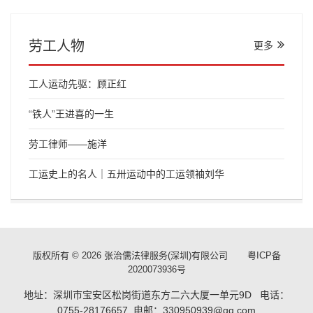
劳工人物
更多
工人运动先驱：顾正红
“铁人”王进喜的一生
劳工律师——施洋
工运史上的名人｜五卅运动中的工运领袖刘华
版权所有 © 2026 张治儒法律服务(深圳)有限公司
粤ICP备
2020073936号
地址：深圳市宝安区松岗街道东方二六大厦一单元9D 电话：
0755-28176657 电邮：330950939@qq.com