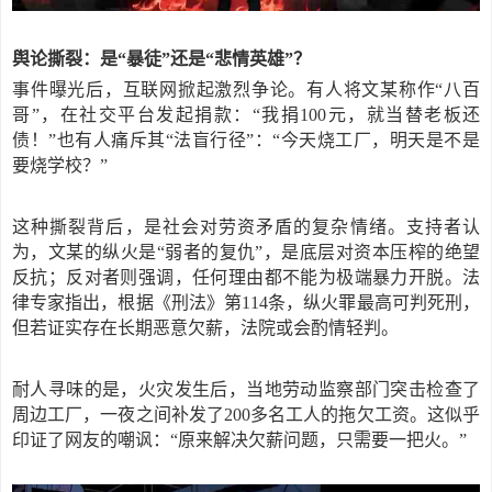
舆论撕裂：是
“暴徒”还是“悲情英雄”？
事件曝光后，互联网掀起激烈争论。有人将文某称作
“八百
哥”，在社交平台发起捐款：“我捐100元，就当替老板还
债！”也有人痛斥其“法盲行径”：“今天烧工厂，明天是不是
要烧学校？”
这种撕裂背后，是社会对劳资矛盾的复杂情绪。支持者认
为，文某的纵火是
“弱者的复仇”，是底层对资本压榨的绝望
反抗；反对者则强调，任何理由都不能为极端暴力开脱。法
律专家指出，根据《刑法》第114条，纵火罪最高可判死刑，
但若证实存在长期恶意欠薪，法院或会酌情轻判。
耐人寻味的是，火灾发生后，当地劳动监察部门突击检查了
周边工厂，一夜之间补发了
200多名工人的拖欠工资。这似乎
印证了网友的嘲讽：“原来解决欠薪问题，只需要一把火。”