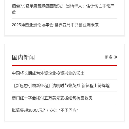
缅甸7.9级地震现场画面曝光！当地华人：估计伤亡非常严
重
2025博鳌亚洲论坛年会:世界变局中共创亚洲未来
国内新闻
更多
中国将长期成为外资企业投资兴业的沃土
【新思想引领新征程】清明时节祭英烈 新征程上铸辉煌
澳门红十字会拨付五万美元支援缅甸抗震救灾
拟募集超380亿元？小米：“不予回应”