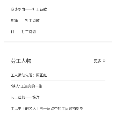
我谈到血——打工诗歌
疼痛——打工诗歌
钉——打工诗歌
劳工人物
更多
工人运动先驱：顾正红
“铁人”王进喜的一生
劳工律师——施洋
工运史上的名人｜五卅运动中的工运领袖刘华