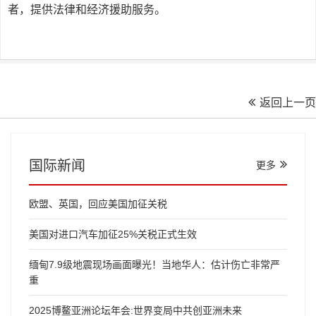
者
，
提供
法律
和经济
援助
服务
。
返回上一页
国际新闻
更多
欧盟、英国，回应美国加征关税
美国对进口汽车加征25%关税正式生效
缅甸7.9级地震现场画面曝光！当地华人：估计伤亡非常严
重
2025博鳌亚洲论坛年会:世界变局中共创亚洲未来