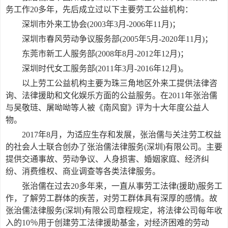
务工作
20多年，先后成立过以下主要劳工公益机构：
深圳市外来工协会
(
2003年3月-2006年11月
)；
深圳市春风劳动争议服务部
(
2005年5月-2020年11月
)；
东莞市新工人服务部
(
20
08
年
8月-2012年
12
月
)；
深圳时代女工服务部
(
2011年
3
月
-201
6
年
12
月
)。
以上
劳工公益机构主要为珠三角地区外来工提供法律咨
询、法律援助和文化娱乐方面的公益服务。在
2011年张治儒
与吴敬琏、屠呦呦等人被《南风窗》评为十大年度公益人
物。
201
7
年
8
月，为适应生存和发展，张治儒与关注劳工权益
的社会人士联合创办了张治儒法律服务
(深圳)有限公司。主要
提供交通事故、劳动争议、人身损害、婚姻家庭、经济纠
纷、消费维权、商业调查等各类法律服务。
张治儒在过去
20多年来，一直从事劳工法律(援助)服务工
作，了解劳工群体的疾苦，对劳工群体具有
深厚
的感情
。故
张治儒法律服务
(深圳)有限公司章程规定，将法律公司每年收
入的10％
用于创建劳工
法律援助基金，
对
经济困难
的劳动